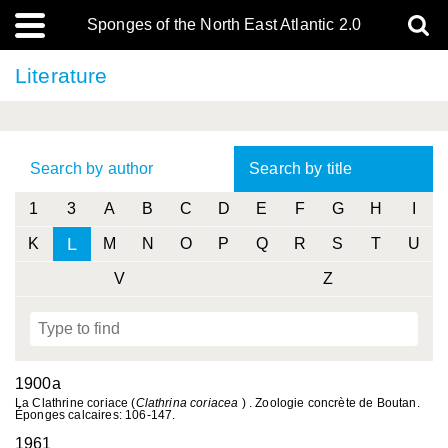
Sponges of the North East Atlantic 2.0
Literature
Search by author
Search by title
1
3
A
B
C
D
E
F
G
H
I
L
K
M
N
O
P
Q
R
S
T
U
V
Z
1900a
La Clathrine coriace (
Clathrina coriacea
) . Zoologie concrète de Boutan.
Éponges calcaires: 106-147.
1961