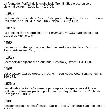
La fauna dei Poriferi delle grotte isole Tremiti. Studio ecologico e
sistematico. Arch. Zool. Ital., 46: 1-59.
,
1962
La fauna di Poriferi delle "secche" del golfo di Napoli. II. La secc di Benda
Palummo. Ann. Ist. Mus. zool. Univ. Napoli, 14 (2): 1-62.
1967a
La ponte et le développement de
Polymastia robusta
(Démosponges).
Cah. Biol. Mar., 8: 1-6
1868
Last report on dredging among the Shetland Isles. Porifera. Rept. Brit.
Assoc. Advancem. Sci.,
,
1927
Leerboek der bijzondere dierkunde. Oosthoek, Utrecht: i-vi, 1-682.
1965
Les
Halichondria
de Roscoff. Proc. kon. Ned. Acad. Wetensch., (C) 68 (3):
166-174.
1928b
Les affinités de
Batzella inops
Tops. d'après des spécimens d'Arzew.
Bulletin des Travaux publiés par la Station d'Aquiculture et de Pêche de
Castiglione 1: 83-88.
1960
Les démosponges des côtes de France. I. Les Clathriidae. Cah. Biol. mar.,
1: 47-87.