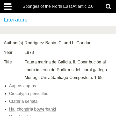
Sponges of the North East Atlantic 2.0
Literature
Authors(s)
Rodriguez Babio, C. and L. Gondar
Year
1978
Title
Fauna marina de Galicia. II. Contribución al
conocimiento de Poríferos del litoral gallego.
Monogr. Univ. Santiago Compostela: 1-68.
Aaptos aaptos
Ciocalypta penicillus
Clathria seriata
Halichondria bowerbanki